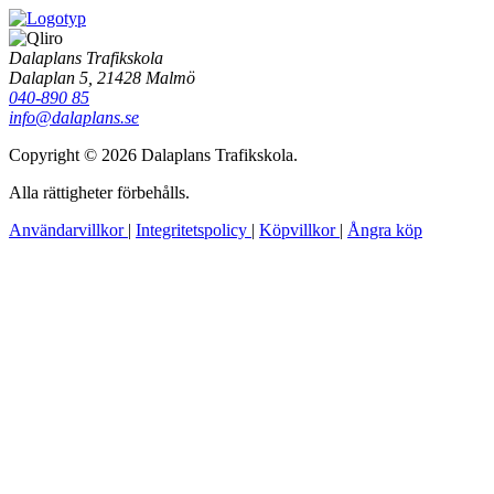
Dalaplans Trafikskola
Dalaplan 5, 21428 Malmö
040-890 85
info@dalaplans.se
Copyright © 2026 Dalaplans Trafikskola.
Alla rättigheter förbehålls.
Användarvillkor
|
Integritetspolicy
|
Köpvillkor
|
Ångra köp