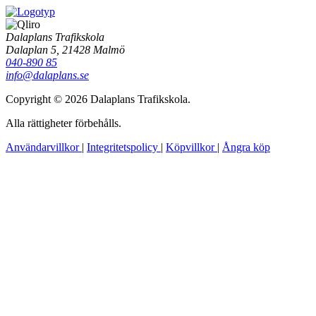
Dalaplans Trafikskola
Dalaplan 5, 21428 Malmö
040-890 85
info@dalaplans.se
Copyright © 2026 Dalaplans Trafikskola.
Alla rättigheter förbehålls.
Användarvillkor
|
Integritetspolicy
|
Köpvillkor
|
Ångra köp